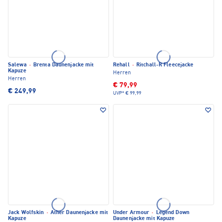
Salewa
·
Brenta Daunenjacke mit
Rehall
·
Ritchall-R Fleecejacke
Kapuze
Herren
Herren
€ 79,99
€ 249,99
UVP*
€ 99,99
Jack Wolfskin
·
Ather Daunenjacke mit
Under Armour
·
Legend Down
Kapuze
Daunenjacke mit Kapuze