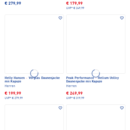
€ 279,99
€ 179,99
UVP*
€ 249,99
Helly Hansen
·
Verglas Daunenjacke
Peak Performance
·
Helium Utility
mit Kapuze
Daunenjacke mit Kapuze
Herren
Herren
€ 199,99
€ 249,99
UVP*
€ 279,99
UVP*
€ 319,99