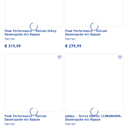
Peak Performance
·
Helium Utility
Peak Performance
·
Helium
Daunenjacke mit Kapuze
Daunenjacke mit Kapuze
Herren
Herren
€ 319,99
€ 279,99
Peak Performance
·
Helium
adidas
·
Terrex Xperior CLIMAWARM+
Daunenjacke mit Kapuze
Daunenjacke mit Kapuze
Herren
Herren