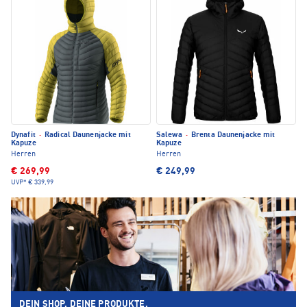
Dynafit
·
Radical Daunenjacke mit
Salewa
·
Brenta Daunenjacke mit
Kapuze
Kapuze
Herren
Herren
€ 269,99
€ 249,99
UVP*
€ 339,99
DEIN SHOP. DEINE PRODUKTE.