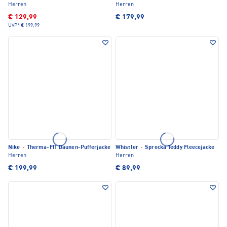
Herren
Herren
€ 129,99
€ 179,99
UVP*
€ 199,99
Nike
·
Therma-FIT Daunen-Pufferjacke
Whistler
·
Sprocka Teddy Fleecejacke
Herren
Herren
€ 199,99
€ 89,99