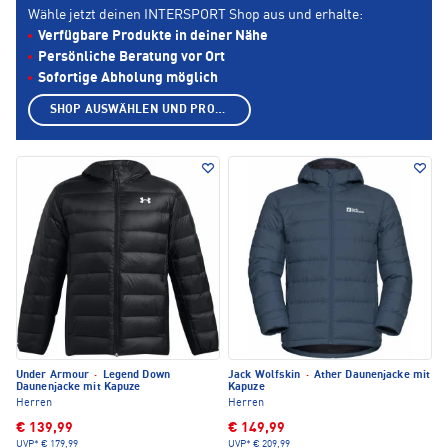
Wähle jetzt deinen INTERSPORT Shop aus und erhalte:
Verfügbare Produkte in deiner Nähe
Persönliche Beratung vor Ort
Sofortige Abholung möglich
SHOP AUSWÄHLEN UND PRODUKTE ANZEIGEN
Under Armour
·
Legend Down
Jack Wolfskin
·
Ather Daunenjacke mit
Daunenjacke mit Kapuze
Kapuze
Herren
Herren
€ 139,99
€ 149,99
UVP*
€ 179,99
UVP*
€ 209,99