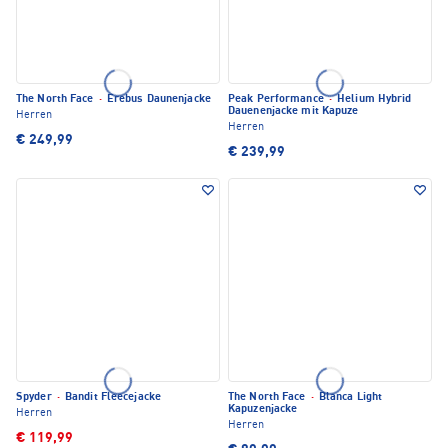
The North Face
·
Erebus Daunenjacke
Peak Performance
·
Helium Hybrid
Dauenenjacke mit Kapuze
Herren
Herren
€ 249,99
€ 239,99
Spyder
·
Bandit Fleecejacke
The North Face
·
Blanca Light
Kapuzenjacke
Herren
Herren
€ 119,99