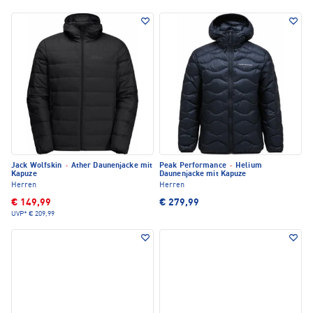
Jack Wolfskin
·
Ather Daunenjacke mit
Peak Performance
·
Helium
Kapuze
Daunenjacke mit Kapuze
Herren
Herren
€ 149,99
€ 279,99
UVP*
€ 209,99