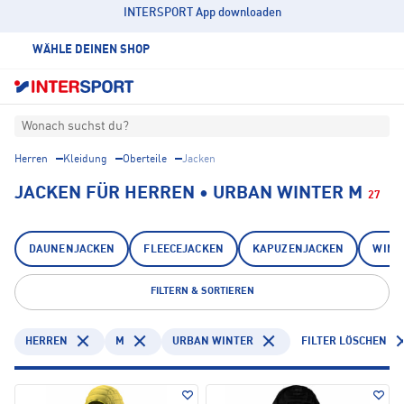
INTERSPORT App downloaden
WÄHLE DEINEN SHOP
Wonach suchst du?
Herren
Kleidung
Oberteile
Jacken
JACKEN FÜR HERREN • URBAN WINTER M
27
DAUNENJACKEN
FLEECEJACKEN
KAPUZENJACKEN
WINT
FILTERN & SORTIEREN
HERREN
M
URBAN WINTER
FILTER LÖSCHEN