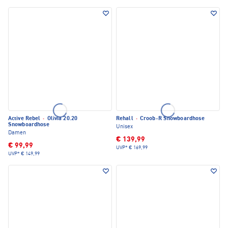
Active Rebel
·
Olivia 20.20
Rehall
·
Croob-R Snowboardhose
Snowboardhose
Unisex
Damen
€ 139,99
€ 99,99
UVP*
€ 169,99
UVP*
€ 149,99