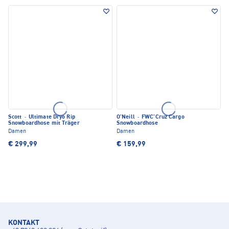
Scott
·
Ultimate Dryo Rip
O'Neill
·
FWC'Cruz Cargo
Snowboardhose mit Träger
Snowboardhose
Damen
Damen
€ 299,99
€ 159,99
KONTAKT