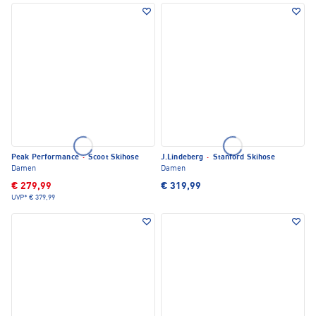
Peak Performance
·
Scoot Skihose
J.Lindeberg
·
Stanford Skihose
Damen
Damen
€ 279,99
€ 319,99
UVP*
€ 379,99