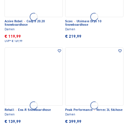
Active Rebel
·
Cedy II 20.20
Scott
·
Ultimate Dryo 10
Snowboardhose
Snowboardhose
Damen
Damen
€ 119,99
€ 219,99
UVP*
€ 169,99
Rehall
·
Eva-R Snowboardhose
Peak Performance
·
Vertec 3L Skihose
Damen
Damen
€ 139,99
€ 399,99