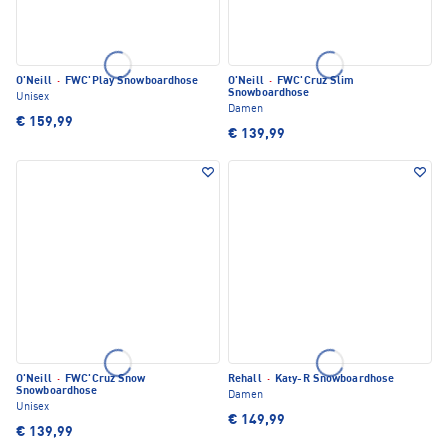
O'Neill
·
FWC'Play Snowboardhose
O'Neill
·
FWC'Cruz Slim
Snowboardhose
Unisex
Damen
€ 159,99
€ 139,99
O'Neill
·
FWC'Cruz Snow
Rehall
·
Katy-R Snowboardhose
Snowboardhose
Damen
Unisex
€ 149,99
€ 139,99