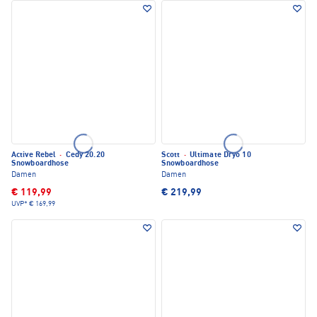
Active Rebel
·
Cedy 20.20
Scott
·
Ultimate Dryo 10
Snowboardhose
Snowboardhose
Damen
Damen
€ 119,99
€ 219,99
UVP*
€ 169,99