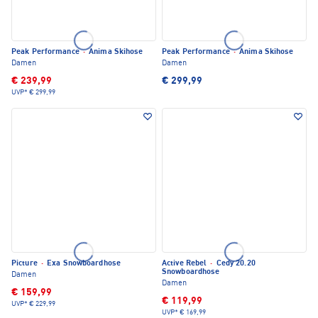
Peak Performance
·
Anima Skihose
Peak Performance
·
Anima Skihose
Damen
Damen
€ 239,99
€ 299,99
UVP*
€ 299,99
Picture
·
Exa Snowboardhose
Active Rebel
·
Cedy 20.20
Snowboardhose
Damen
Damen
€ 159,99
€ 119,99
UVP*
€ 229,99
UVP*
€ 169,99