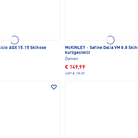
icio AQX 15.15 Skihose
McKINLEY
·
Safine Dalia VM 8.8 Ski
kurzgestellt
Damen
€ 149,99
UVP*
€ 199,99