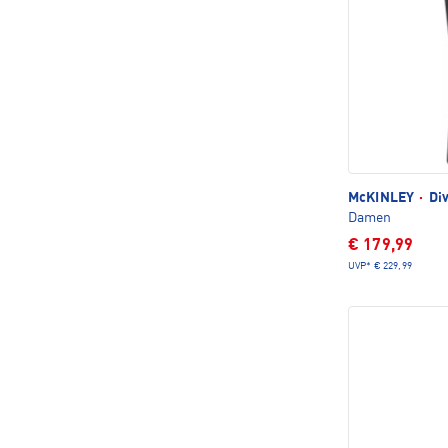
McKINLEY
·
Div
Damen
€ 179,99
UVP*
€ 229,99