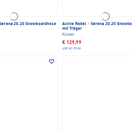
Serena 20.20 Snowboardhose
Active Rebel
·
Serena 20.20 Snowb
mit Träger
Kinder
€ 129,99
UVP*
€ 179,99