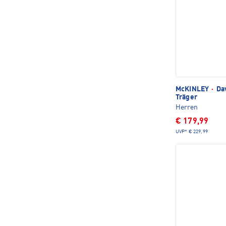
McKINLEY
·
Dav
Träger
Herren
€ 179,99
UVP*
€ 229,99