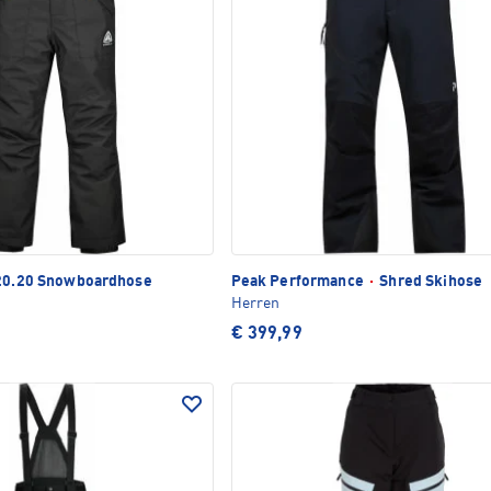
20.20 Snowboardhose
Peak Performance
·
Shred Skihose
Herren
€ 399,99