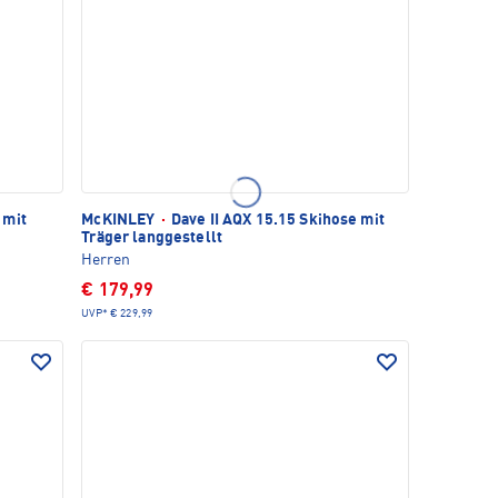
 mit
McKINLEY
·
Dave II AQX 15.15 Skihose mit
Träger langgestellt
Herren
€ 179,99
UVP*
€ 229,99