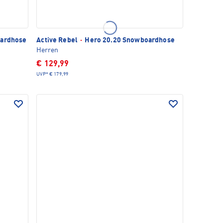
oardhose
Active Rebel
·
Hero 20.20 Snowboardhose
Herren
€ 129,99
UVP*
€ 179,99