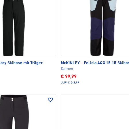
ry Skihose mit Träger
McKINLEY
·
Felicia AQX 15.15 Skiho
Damen
€ 99,99
UVP*
€ 249,99