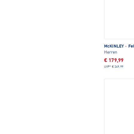
McKINLEY
·
Fel
Herren
€ 179,99
UVP*
€ 249,99