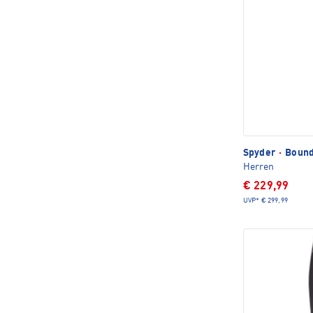
Spyder
·
Bounda
Herren
€ 229,99
UVP*
€ 299,99