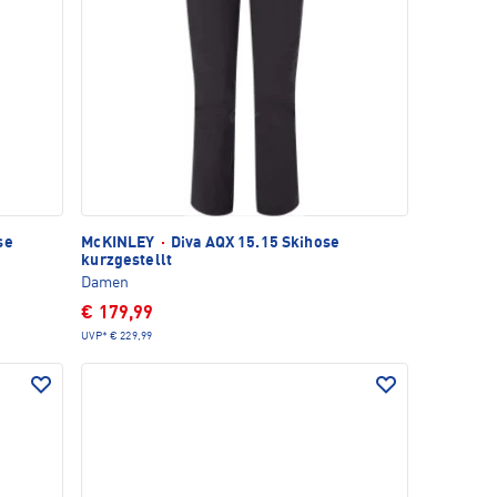
se
McKINLEY
·
Diva AQX 15.15 Skihose
kurzgestellt
Damen
€ 179,99
UVP*
€ 229,99