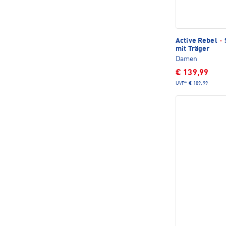
Active Rebel
·
mit Träger
Damen
€ 139,99
UVP*
€ 189,99