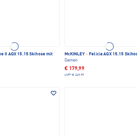
e II AQX 15.15 Skihose mit
McKINLEY
·
Felicia AQX 15.15 Skiho
Damen
€ 179,99
UVP*
€ 249,99