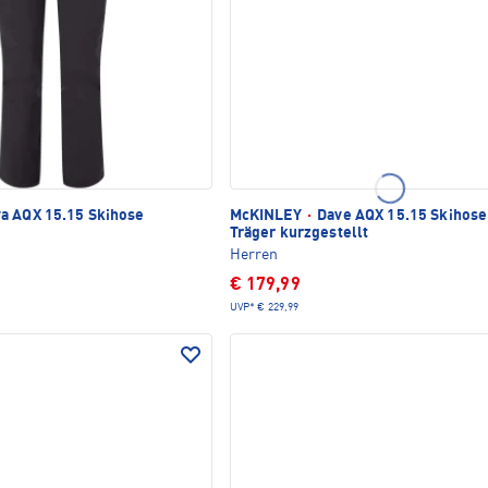
a AQX 15.15 Skihose
McKINLEY
·
Dave AQX 15.15 Skihose
Träger kurzgestellt
Herren
€ 179,99
UVP*
€ 229,99