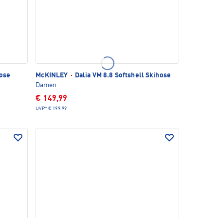
hose
McKINLEY
·
Dalia VM 8.8 Softshell Skihose
Damen
€ 149,99
UVP*
€ 199,99