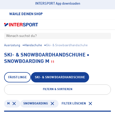
INTERSPORT App downloaden
WÄHLE DEINEN SHOP
Wonach suchst du?
Ausrüstung
Handschuhe
Ski- & Snowboardhandschuhe
SKI- & SNOWBOARDHANDSCHUHE •
SNOWBOARDING M
11
FÄUSTLINGE
SKI- & SNOWBOARDHANDSCHUHE
FILTERN & SORTIEREN
M
SNOWBOARDING
FILTER LÖSCHEN