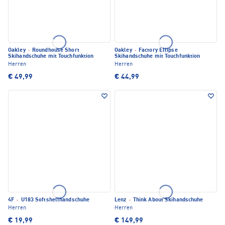
Oakley
·
Roundhouse Short
Oakley
·
Factory Ellipse
Skihandschuhe mit Touchfunktion
Skihandschuhe mit Touchfunktion
Herren
Herren
€ 49,99
€ 44,99
4F
·
U183 Softshellhandschuhe
Lenz
·
Think About Skihandschuhe
Herren
Herren
€ 19,99
€ 149,99