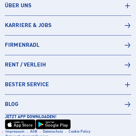
ÜBER UNS
KARRIERE & JOBS
FIRMENRADL
RENT / VERLEIH
BESTER SERVICE
BLOG
JETZT APP DOWNLOADEN!
Laden im
Jetzt bei
App Store
Google Play
Impressum
AGB
Datenschutz
Cookie Policy