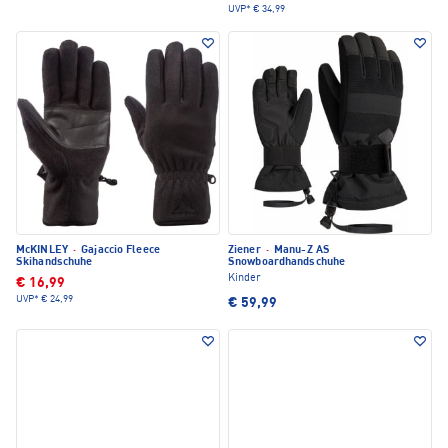
UVP*
€ 34,99
McKINLEY
·
Gajaccio Fleece
Ziener
·
Manu-Z AS
Skihandschuhe
Snowboardhandschuhe
Kinder
€ 16,99
UVP*
€ 24,99
€ 59,99