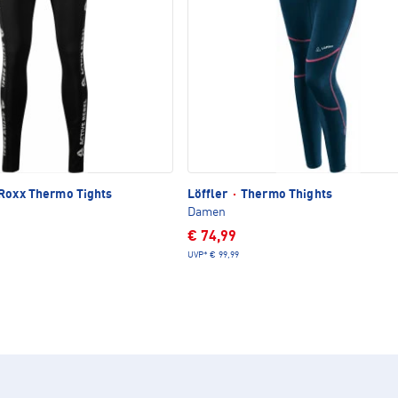
Roxx Thermo Tights
Löffler
·
Thermo Thights
Damen
€ 74,99
UVP*
€ 99,99