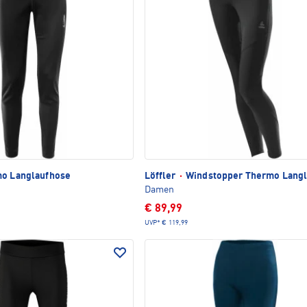
o Langlaufhose
Löffler
·
Windstopper Thermo Langl
Damen
€ 89,99
UVP*
€ 119,99