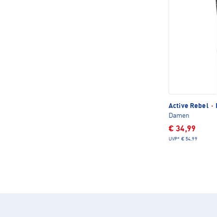
Active Rebel
·
Damen
€ 34,99
UVP*
€ 54,99