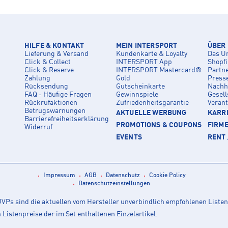
HILFE & KONTAKT
MEIN INTERSPORT
ÜBER
Lieferung & Versand
Kundenkarte & Loyalty
Das U
Click & Collect
INTERSPORT App
Shopf
Click & Reserve
INTERSPORT Mastercard®
Partn
Zahlung
Gold
Press
Rücksendung
Gutscheinkarte
Nachha
FAQ - Häufige Fragen
Gewinnspiele
Gesell
Rückrufaktionen
Zufriedenheitsgarantie
Veran
Betrugswarnungen
AKTUELLE WERBUNG
KARRI
Barrierefreiheitserklärung
PROMOTIONS & COUPONS
FIRM
Widerruf
EVENTS
RENT 
Impressum
AGB
Datenschutz
Cookie Policy
Datenschutzeinstellungen
Ps sind die aktuellen vom Hersteller unverbindlich empfohlenen Listen
istenpreise der im Set enthaltenen Einzelartikel.