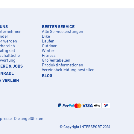
 UNS
BESTER SERVICE
nternehmen
Alle Serviceleistungen
inder
Bike
er werden
Laufen
ebereich
Outdoor
ltigkeit
Winter
schaftliche
Fitness
twortung
Größentabellen
Produktinformationen
ERE & JOBS
Vereinsbekleidung bestellen
ENRADL
BLOG
/ VERLEIH
preise. Die angeführten
© Copyright INTERSPORT 2026