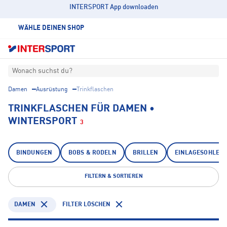
INTERSPORT App downloaden
WÄHLE DEINEN SHOP
Wonach suchst du?
Damen
Ausrüstung
Trinkflaschen
TRINKFLASCHEN FÜR DAMEN •
WINTERSPORT
3
BINDUNGEN
BOBS & RODELN
BRILLEN
EINLAGESOHLEN
FILTERN & SORTIEREN
DAMEN
FILTER LÖSCHEN