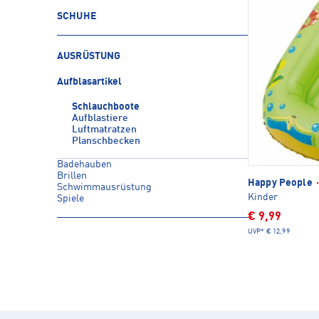
SCHUHE
AUSRÜSTUNG
Aufblasartikel
Schlauchboote
Aufblastiere
Luftmatratzen
Planschbecken
Badehauben
Brillen
Happy People
·
Schwimmausrüstung
Kinder
Spiele
€ 9,99
UVP*
€ 12,99