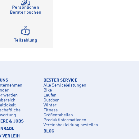
Persönlichen
Berater buchen
Teilzahlung
 UNS
BESTER SERVICE
nternehmen
Alle Serviceleistungen
inder
Bike
er werden
Laufen
ebereich
Outdoor
ltigkeit
Winter
schaftliche
Fitness
twortung
Größentabellen
Produktinformationen
ERE & JOBS
Vereinsbekleidung bestellen
ENRADL
BLOG
/ VERLEIH