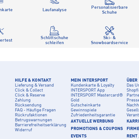
Personalisierbare
nkarte
Laufanalyse
Schuhe
Schlittschuhe
Ski- &
ertest
schleifen
Snowboardservice
HILFE & KONTAKT
MEIN INTERSPORT
ÜBER
Lieferung & Versand
Kundenkarte & Loyalty
Das U
Click & Collect
INTERSPORT App
Shopf
Click & Reserve
INTERSPORT Mastercard®
Partn
Zahlung
Gold
Press
Rücksendung
Gutscheinkarte
Nachha
FAQ - Häufige Fragen
Gewinnspiele
Gesell
Rückrufaktionen
Zufriedenheitsgarantie
Veran
Betrugswarnungen
AKTUELLE WERBUNG
KARRI
Barrierefreiheitserklärung
PROMOTIONS & COUPONS
FIRM
Widerruf
EVENTS
RENT 