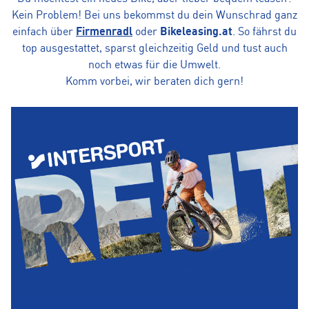
Kein Problem! Bei uns bekommst du dein Wunschrad ganz
einfach über
Firmenradl
oder
Bikeleasing.at
. So fährst du
top ausgestattet, sparst gleichzeitig Geld und tust auch
noch etwas für die Umwelt.
Komm vorbei, wir beraten dich gern!