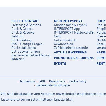
HILFE & KONTAKT
MEIN INTERSPORT
ÜBER
Lieferung & Versand
Kundenkarte & Loyalty
Das U
Click & Collect
INTERSPORT App
Shopf
Click & Reserve
INTERSPORT Mastercard®
Partn
Zahlung
Gold
Press
Rücksendung
Gutscheinkarte
Nachha
FAQ - Häufige Fragen
Gewinnspiele
Gesell
Rückrufaktionen
Zufriedenheitsgarantie
Veran
Betrugswarnungen
AKTUELLE WERBUNG
KARRI
Barrierefreiheitserklärung
PROMOTIONS & COUPONS
FIRM
Widerruf
EVENTS
RENT 
Impressum
AGB
Datenschutz
Cookie Policy
Datenschutzeinstellungen
Ps sind die aktuellen vom Hersteller unverbindlich empfohlenen Listen
istenpreise der im Set enthaltenen Einzelartikel.