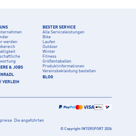
 UNS
BESTER SERVICE
nternehmen
Alle Serviceleistungen
inder
Bike
er werden
Laufen
ebereich
Outdoor
ltigkeit
Winter
schaftliche
Fitness
twortung
Größentabellen
Produktinformationen
ERE & JOBS
Vereinsbekleidung bestellen
ENRADL
BLOG
/ VERLEIH
preise. Die angeführten
© Copyright INTERSPORT 2026