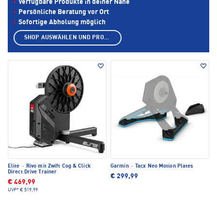
Verfügbare Produkte in deiner Nähe
Persönliche Beratung vor Ort
Sofortige Abholung möglich
SHOP AUSWÄHLEN UND PRODUKTE ANZEIGEN
Elite
·
Rivo mit Zwift Cog & Click
Garmin
·
Tacx Neo Motion Plates
Direct Drive Trainer
€ 299,99
€ 469,99
UVP*
€ 519,99