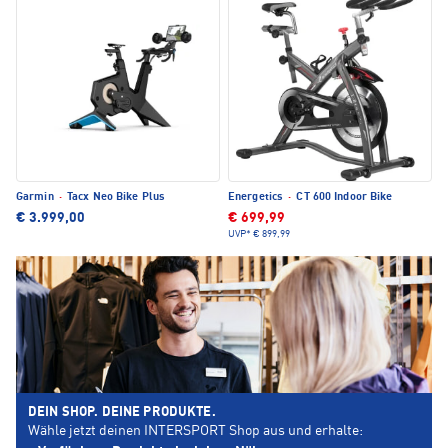
Garmin
·
Tacx Neo Bike Plus
Energetics
·
CT 600 Indoor Bike
€ 3.999,00
€ 699,99
UVP*
€ 899,99
DEIN SHOP. DEINE PRODUKTE.
Wähle jetzt deinen INTERSPORT Shop aus und erhalte: