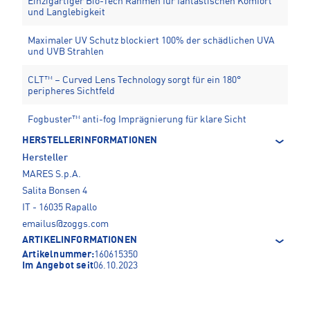
Einzigartiger Bio-Tech Rahmen für fantastischen Komfort
und Langlebigkeit
Maximaler UV Schutz blockiert 100% der schädlichen UVA
und UVB Strahlen
CLT™ – Curved Lens Technology sorgt für ein 180°
peripheres Sichtfeld
Fogbuster™ anti-fog Imprägnierung für klare Sicht
HERSTELLERINFORMATIONEN
Hersteller
MARES S.p.A.
Salita Bonsen 4
IT - 16035 Rapallo
emailus@zoggs.com
ARTIKELINFORMATIONEN
Artikelnummer:
160615350
Im Angebot seit
06.10.2023