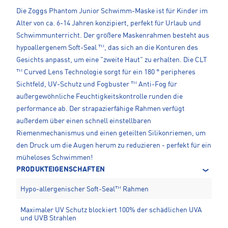
Die Zoggs Phantom Junior Schwimm-Maske ist für Kinder im
Alter von ca. 6-14 Jahren konzipiert, perfekt für Urlaub und
Schwimmunterricht. Der größere Maskenrahmen besteht aus
hypoallergenem Soft-Seal ™, das sich an die Konturen des
Gesichts anpasst, um eine "zweite Haut" zu erhalten. Die CLT
™ Curved Lens Technologie sorgt für ein 180 ° peripheres
Sichtfeld, UV-Schutz und Fogbuster ™ Anti-Fog für
außergewöhnliche Feuchtigkeitskontrolle runden die
performance ab. Der strapazierfähige Rahmen verfügt
außerdem über einen schnell einstellbaren
Riemenmechanismus und einen geteilten Silikonriemen, um
den Druck um die Augen herum zu reduzieren - perfekt für ein
müheloses Schwimmen!
PRODUKTEIGENSCHAFTEN
Hypo-allergenischer Soft-Seal™ Rahmen
Maximaler UV Schutz blockiert 100% der schädlichen UVA
und UVB Strahlen