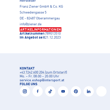
Hersteller
Franz Ziener GmbH & Co. KG
Schwedengasse 5
DE - 82487 Oberammergau
info@ziener.de
ARTIKELINFORMATIONEN
Artikelnummer:
789013510
Im Angebot seit
21.12.2023
KONTAKT
+43 7242 600 204 (zum Ortstarif)
Mo. – Fr. 08:00 – 20:00 Uhr
service.eshop
@
intersport.at
FOLGE UNS