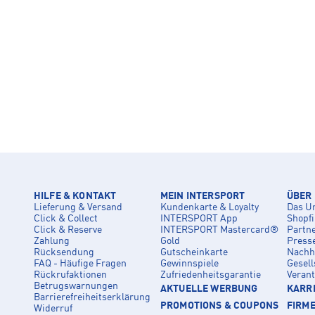
HILFE & KONTAKT
MEIN INTERSPORT
ÜBER
Lieferung & Versand
Kundenkarte & Loyalty
Das U
Click & Collect
INTERSPORT App
Shopf
Click & Reserve
INTERSPORT Mastercard®
Partn
Zahlung
Gold
Press
Rücksendung
Gutscheinkarte
Nachha
FAQ - Häufige Fragen
Gewinnspiele
Gesell
Rückrufaktionen
Zufriedenheitsgarantie
Veran
Betrugswarnungen
AKTUELLE WERBUNG
KARRI
Barrierefreiheitserklärung
PROMOTIONS & COUPONS
FIRM
Widerruf