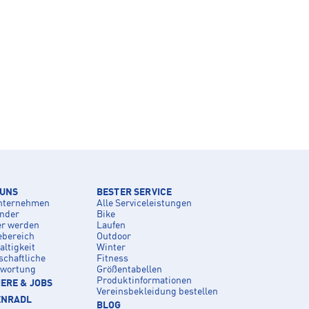
 UNS
BESTER SERVICE
nternehmen
Alle Serviceleistungen
inder
Bike
er werden
Laufen
ebereich
Outdoor
ltigkeit
Winter
schaftliche
Fitness
twortung
Größentabellen
Produktinformationen
ERE & JOBS
Vereinsbekleidung bestellen
ENRADL
BLOG