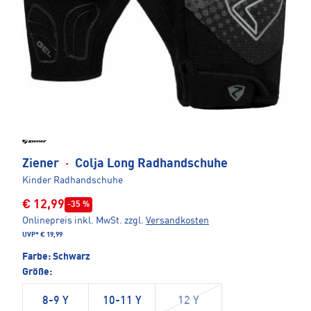
Ziener
·
Colja Long Radhandschuhe
Kinder Radhandschuhe
€ 12,99
-35 %
Onlinepreis inkl. MwSt.
zzgl.
Versandkosten
UVP*
€ 19,99
Farbe:
Schwarz
Größe:
8-9 Y
10-11 Y
12 Y