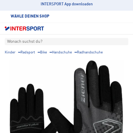
INTERSPORT App downloaden
WÄHLE DEINEN SHOP
Wonach suchst du?
Kinder
Radsport
Bike
Handschuhe
Radhandschuhe