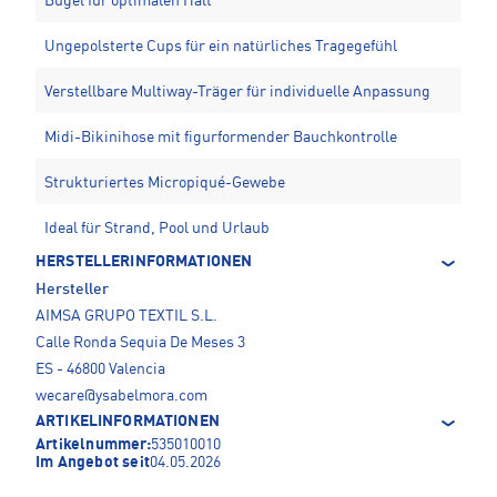
Bügel für optimalen Halt
Ungepolsterte Cups für ein natürliches Tragegefühl
Verstellbare Multiway-Träger für individuelle Anpassung
Midi-Bikinihose mit figurformender Bauchkontrolle
Strukturiertes Micropiqué-Gewebe
Ideal für Strand, Pool und Urlaub
HERSTELLERINFORMATIONEN
Hersteller
AIMSA GRUPO TEXTIL S.L.
Calle Ronda Sequia De Meses 3
ES - 46800 Valencia
wecare@ysabelmora.com
ARTIKELINFORMATIONEN
Artikelnummer:
535010010
Im Angebot seit
04.05.2026