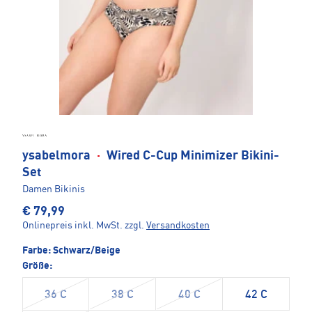
ysabelmora
·
Wired C-Cup Minimizer Bikini-
Set
Damen Bikinis
€ 79,99
Onlinepreis inkl. MwSt.
zzgl.
Versandkosten
Farbe:
Schwarz/Beige
Größe:
36 C
38 C
40 C
42 C