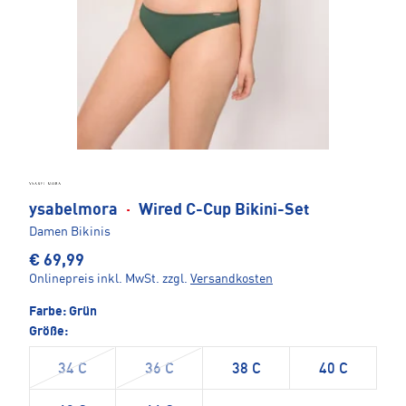
ysabelmora
·
Wired C-Cup Bikini-Set
Damen Bikinis
€ 69,99
Onlinepreis inkl. MwSt.
zzgl.
Versandkosten
Farbe:
Grün
Größe:
34 C
36 C
38 C
40 C