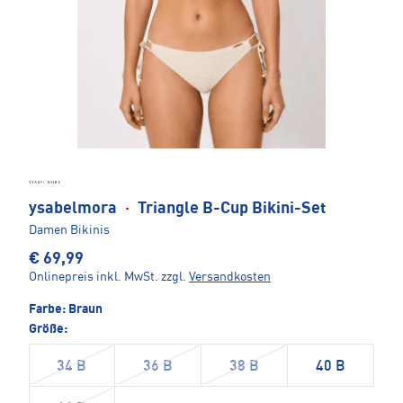
ysabelmora
·
Triangle B-Cup Bikini-Set
Damen Bikinis
€ 69,99
Onlinepreis inkl. MwSt.
zzgl.
Versandkosten
Farbe:
Braun
Größe:
34 B
36 B
38 B
40 B