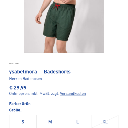
ysabelmora
·
Badeshorts
Herren Badehosen
€ 29,99
Onlinepreis inkl. MwSt.
zzgl.
Versandkosten
Farbe:
Grün
Größe:
S
M
L
XL