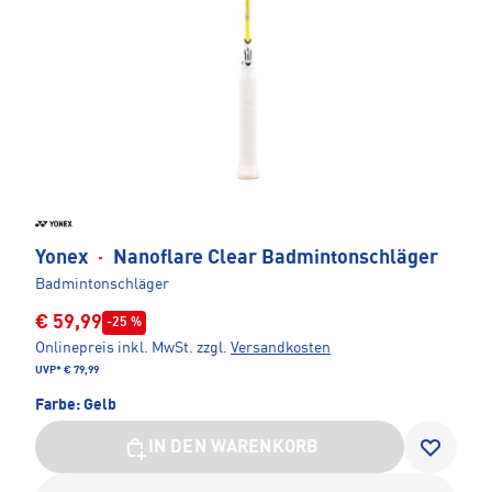
Yonex
·
Nanoflare Clear Badmintonschläger
Badmintonschläger
€ 59,99
-25 %
Onlinepreis inkl. MwSt.
zzgl.
Versandkosten
UVP*
€ 79,99
Farbe:
Gelb
IN DEN WARENKORB