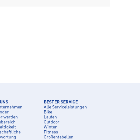
 UNS
BESTER SERVICE
nternehmen
Alle Serviceleistungen
inder
Bike
er werden
Laufen
ebereich
Outdoor
ltigkeit
Winter
schaftliche
Fitness
twortung
Größentabellen