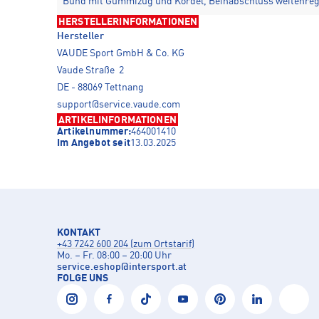
Bund mit Gummizug und Kordel, Beinabschluss weitenreg
HERSTELLERINFORMATIONEN
Hersteller
VAUDE Sport GmbH & Co. KG
Vaude Straße 2
DE - 88069 Tettnang
support@service.vaude.com
ARTIKELINFORMATIONEN
Artikelnummer:
464001410
Im Angebot seit
13.03.2025
KONTAKT
+43 7242 600 204 (zum Ortstarif)
Mo. – Fr. 08:00 – 20:00 Uhr
service.eshop
@
intersport.at
FOLGE UNS