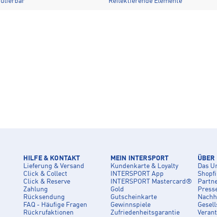
ulierbar
Reflektierende Elemente
HILFE & KONTAKT
MEIN INTERSPORT
ÜBER
Lieferung & Versand
Kundenkarte & Loyalty
Das U
Click & Collect
INTERSPORT App
Shopf
Click & Reserve
INTERSPORT Mastercard®
Partn
Zahlung
Gold
Press
Rücksendung
Gutscheinkarte
Nachha
FAQ - Häufige Fragen
Gewinnspiele
Gesell
Rückrufaktionen
Zufriedenheitsgarantie
Veran