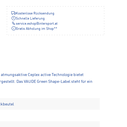
Kostenlose Rücksendung
Schnelle Lieferung
service.eshop
@
intersport.at
Gratis Abholung im Shop**
e atmungsaktive Ceplex active Technologie bietet
rgestellt. Das VAUDE Green Shape-Label steht für ein
ckbeutel