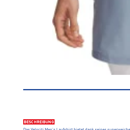
BESCHREIBUNG
Das Velociti Men's Laufshirt bietet dank seines superweic