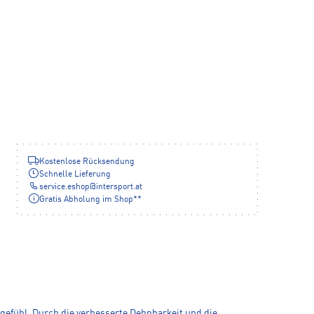
Kostenlose Rücksendung
Schnelle Lieferung
service.eshop
@
intersport.at
Gratis Abholung im Shop**
gefühl. Durch die verbesserte Dehnbarkeit und die