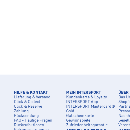
HILFE & KONTAKT
MEIN INTERSPORT
ÜBER
Lieferung & Versand
Kundenkarte & Loyalty
Das U
Click & Collect
INTERSPORT App
Shopf
Click & Reserve
INTERSPORT Mastercard®
Partn
Zahlung
Gold
Press
Rücksendung
Gutscheinkarte
Nachha
FAQ - Häufige Fragen
Gewinnspiele
Gesell
Rückrufaktionen
Zufriedenheitsgarantie
Veran
Betrugswarnungen