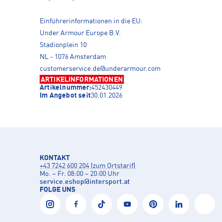
Einführerinformationen in die EU:
Under Armour Europe B.V.
Stadionplein 10
NL - 1076 Amsterdam
customerservice.de@underarmour.com
ARTIKELINFORMATIONEN
Artikelnummer:
452430449
Im Angebot seit
30.01.2026
KONTAKT
+43 7242 600 204 (zum Ortstarif)
Mo. – Fr. 08:00 – 20:00 Uhr
service.eshop
@
intersport.at
FOLGE UNS