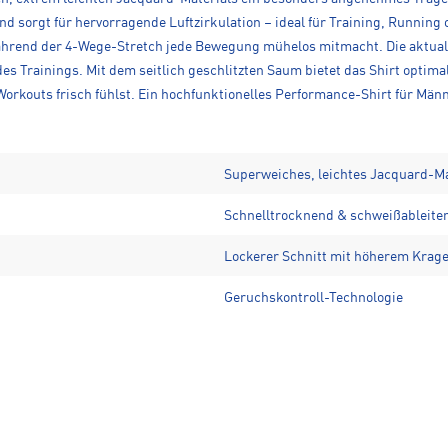
d sorgt für hervorragende Luftzirkulation – ideal für Training, Running 
ährend der 4-Wege-Stretch jede Bewegung mühelos mitmacht. Die aktuali
 Trainings. Mit dem seitlich geschlitzten Saum bietet das Shirt optima
 Workouts frisch fühlst. Ein hochfunktionelles Performance-Shirt für Männ
Superweiches, leichtes Jacquard-Ma
Schnelltrocknend & schweißableite
Lockerer Schnitt mit höherem Krag
Geruchskontroll-Technologie