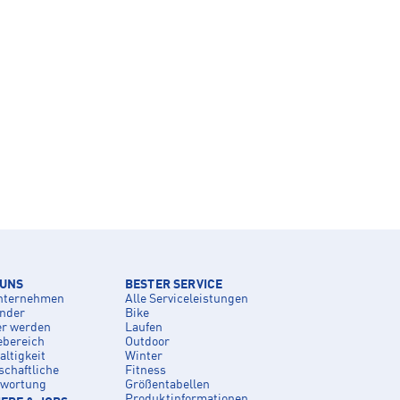
 UNS
BESTER SERVICE
nternehmen
Alle Serviceleistungen
inder
Bike
er werden
Laufen
ebereich
Outdoor
ltigkeit
Winter
schaftliche
Fitness
twortung
Größentabellen
Produktinformationen