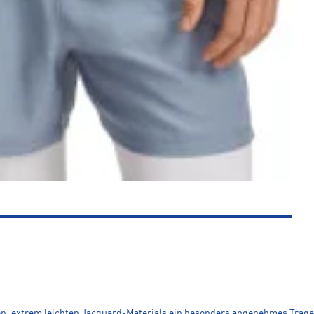
hen, extrem leichten Jacquard-Materials ein besonders angenehmes Trage