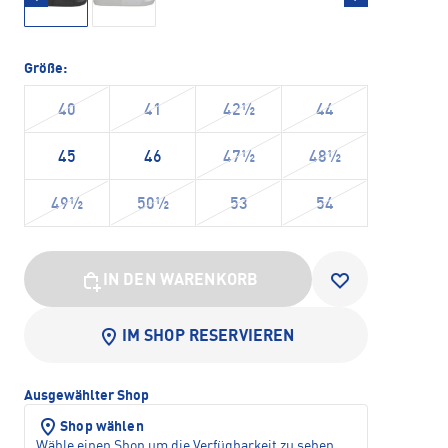
Größe:
40
41
42½
44
45
46
47½
48½
49½
50½
53
54
IN DEN WARENKORB
IM SHOP RESERVIEREN
Ausgewählter Shop
Shop wählen
Wähle einen Shop um die Verfügbarkeit zu sehen