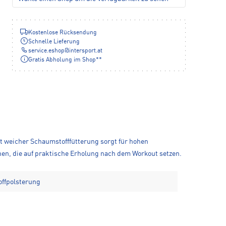
Kostenlose Rücksendung
Schnelle Lieferung
service.eshop
@
intersport.at
Gratis Abholung im Shop**
it weicher Schaumstofffütterung sorgt für hohen
nen, die auf praktische Erholung nach dem Workout setzen.
ffpolsterung