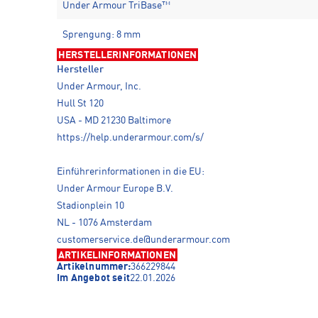
Under Armour TriBase™
Sprengung: 8 mm
HERSTELLERINFORMATIONEN
Hersteller
Under Armour, Inc.
Hull St 120
USA - MD 21230 Baltimore
https://help.underarmour.com/s/
Einführerinformationen in die EU:
Under Armour Europe B.V.
Stadionplein 10
NL - 1076 Amsterdam
customerservice.de@underarmour.com
ARTIKELINFORMATIONEN
Artikelnummer:
366229844
Im Angebot seit
22.01.2026