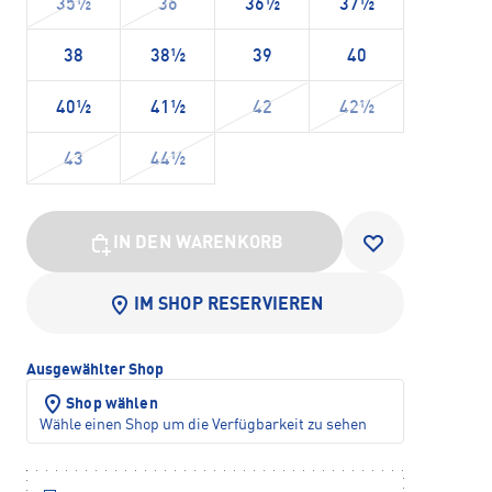
35½
36
36½
37½
38
38½
39
40
40½
41½
42
42½
43
44½
IN DEN WARENKORB
IM SHOP RESERVIEREN
Ausgewählter Shop
Shop wählen
Wähle einen Shop um die Verfügbarkeit zu sehen