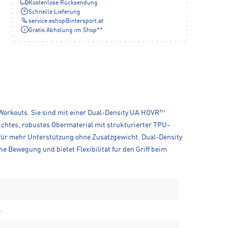
Kostenlose Rücksendung
Schnelle Lieferung
service.eshop
@
intersport.at
Gratis Abholung im Shop**
e Workouts. Sie sind mit einer Dual-Density UA HOVR™
ichtes, robustes Obermaterial mit strukturierter TPU-
für mehr Unterstützung ohne Zusatzgewicht. Dual-Density
 Bewegung und bietet Flexibilität für den Griff beim
e