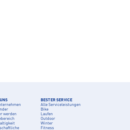
 UNS
BESTER SERVICE
nternehmen
Alle Serviceleistungen
inder
Bike
er werden
Laufen
ebereich
Outdoor
ltigkeit
Winter
schaftliche
Fitness