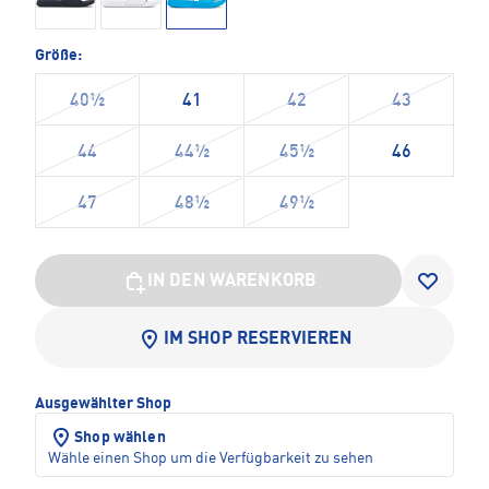
Größe:
40½
41
42
43
44
44½
45½
46
47
48½
49½
IN DEN WARENKORB
IM SHOP RESERVIEREN
Ausgewählter Shop
Shop wählen
Wähle einen Shop um die Verfügbarkeit zu sehen