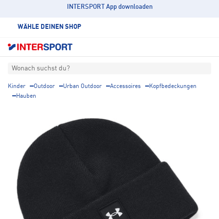
INTERSPORT App downloaden
WÄHLE DEINEN SHOP
Wonach suchst du?
Kinder
Outdoor
Urban Outdoor
Accessoires
Kopfbedeckungen
Hauben