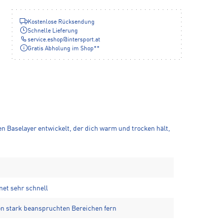
Kostenlose Rücksendung
Schnelle Lieferung
service.eshop
@
intersport.at
Gratis Abholung im Shop**
n Baselayer entwickelt, der dich warm und trocken hält,
net sehr schnell
n stark beanspruchten Bereichen fern