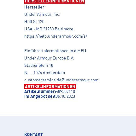
HERSTELLERINFORMATIONEN
Hersteller
Under Armour, Inc.
Hull St 120
USA - MD 21230 Baltimore
https://help.underarmour.com/s/
Einführerinformationen in die EU:
Under Armour Europe B.V.
Stadionplein 10
NL - 1076 Amsterdam
customerservice.de@underarmour.com
ARTIKELINFORMATIONEN
Artikelnummer:
489507110
Im Angebot seit
06.10.2023
KONTAKT