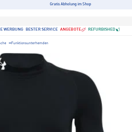
Gratis Abholung im Shop
LE WERBUNG
BESTER SERVICE
ANGEBOTE
REFURBISHED
sche
Funktionsunterhemden