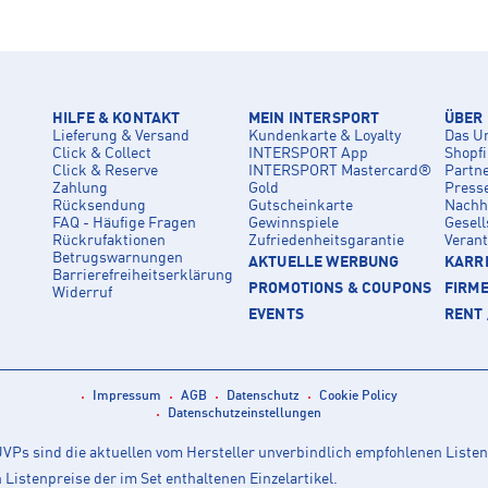
HILFE & KONTAKT
MEIN INTERSPORT
ÜBER
Lieferung & Versand
Kundenkarte & Loyalty
Das U
Click & Collect
INTERSPORT App
Shopf
Click & Reserve
INTERSPORT Mastercard®
Partn
Zahlung
Gold
Press
Rücksendung
Gutscheinkarte
Nachha
FAQ - Häufige Fragen
Gewinnspiele
Gesell
Rückrufaktionen
Zufriedenheitsgarantie
Veran
Betrugswarnungen
AKTUELLE WERBUNG
KARRI
Barrierefreiheitserklärung
PROMOTIONS & COUPONS
FIRM
Widerruf
EVENTS
RENT 
Impressum
AGB
Datenschutz
Cookie Policy
Datenschutzeinstellungen
Ps sind die aktuellen vom Hersteller unverbindlich empfohlenen Listen
istenpreise der im Set enthaltenen Einzelartikel.