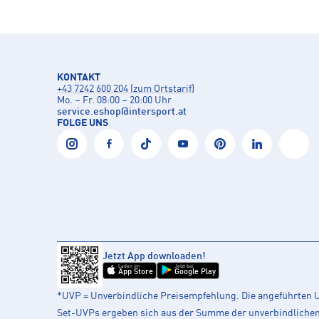
KONTAKT
+43 7242 600 204 (zum Ortstarif)
Mo. – Fr. 08:00 – 20:00 Uhr
service.eshop
@
intersport.at
FOLGE UNS
Jetzt App downloaden!
Laden im
Jetzt bei
App Store
Google Play
*UVP = Unverbindliche Preisempfehlung. Die angeführten UV
Set-UVPs ergeben sich aus der Summe der unverbindlichen L