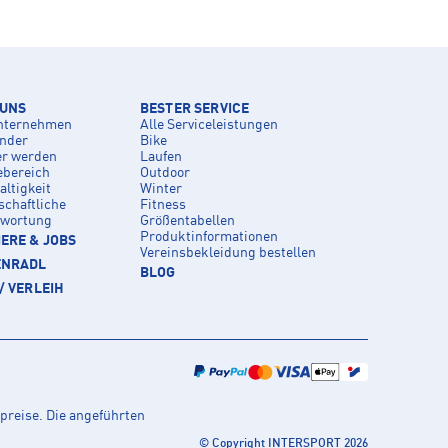
 UNS
BESTER SERVICE
nternehmen
Alle Serviceleistungen
inder
Bike
er werden
Laufen
ebereich
Outdoor
ltigkeit
Winter
schaftliche
Fitness
twortung
Größentabellen
Produktinformationen
ERE & JOBS
Vereinsbekleidung bestellen
ENRADL
BLOG
/ VERLEIH
preise. Die angeführten
© Copyright INTERSPORT 2026