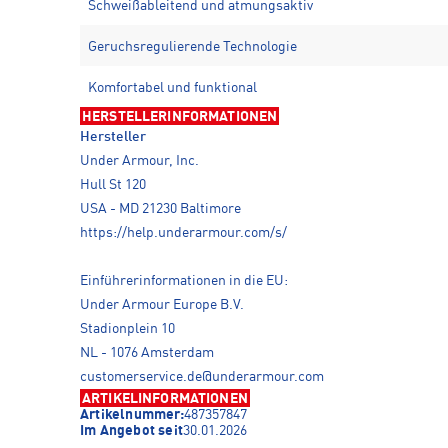
Schweißableitend und atmungsaktiv
Geruchsregulierende Technologie
Komfortabel und funktional
HERSTELLERINFORMATIONEN
Hersteller
Under Armour, Inc.
Hull St 120
USA - MD 21230 Baltimore
https://help.underarmour.com/s/
Einführerinformationen in die EU:
Under Armour Europe B.V.
Stadionplein 10
NL - 1076 Amsterdam
customerservice.de@underarmour.com
ARTIKELINFORMATIONEN
Artikelnummer:
487357847
Im Angebot seit
30.01.2026