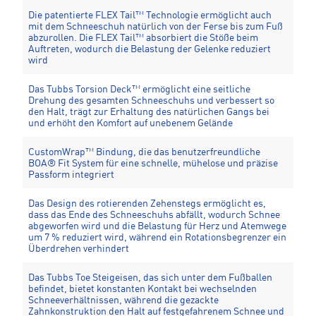
Die patentierte FLEX Tail™ Technologie ermöglicht auch
mit dem Schneeschuh natürlich von der Ferse bis zum Fuß
abzurollen. Die FLEX Tail™ absorbiert die Stöße beim
Auftreten, wodurch die Belastung der Gelenke reduziert
wird
Das Tubbs Torsion Deck™ ermöglicht eine seitliche
Drehung des gesamten Schneeschuhs und verbessert so
den Halt, trägt zur Erhaltung des natürlichen Gangs bei
und erhöht den Komfort auf unebenem Gelände
CustomWrap™ Bindung, die das benutzerfreundliche
BOA® Fit System für eine schnelle, mühelose und präzise
Passform integriert
Das Design des rotierenden Zehenstegs ermöglicht es,
dass das Ende des Schneeschuhs abfällt, wodurch Schnee
abgeworfen wird und die Belastung für Herz und Atemwege
um 7 % reduziert wird, während ein Rotationsbegrenzer ein
Überdrehen verhindert
Das Tubbs Toe Steigeisen, das sich unter dem Fußballen
befindet, bietet konstanten Kontakt bei wechselnden
Schneeverhältnissen, während die gezackte
Zahnkonstruktion den Halt auf festgefahrenem Schnee und