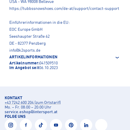
USA - WA 98008 Bellevue
https://tubbssnowshoes.com/de-at/support/contact-support
Einführerinformationen in die EU:
EOC Europe GmbH
Seeshaupter Straße 62
DE - 82377 Penzberg
info@k2sports.de
ARTIKELINFORMATIONEN
Artikelnummer:
041509510
Im Angebot seit
06.10.2023
KONTAKT
+43 7242 600 204 (zum Ortstarif)
Mo. – Fr. 08:00 – 20:00 Uhr
service.eshop
@
intersport.at
FOLGE UNS