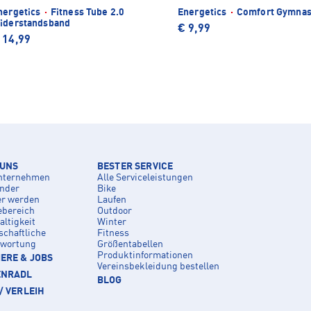
nergetics
·
Fitness Tube 2.0
Energetics
·
Comfort Gymnas
iderstandsband
€ 9,99
 14,99
 UNS
BESTER SERVICE
nternehmen
Alle Serviceleistungen
inder
Bike
er werden
Laufen
ebereich
Outdoor
ltigkeit
Winter
schaftliche
Fitness
twortung
Größentabellen
Produktinformationen
ERE & JOBS
Vereinsbekleidung bestellen
ENRADL
BLOG
/ VERLEIH