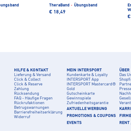
ungsband
TheraBand
·
Übungsband
E
W
€ 18,49
€
HILFE & KONTAKT
MEIN INTERSPORT
ÜBER
Lieferung & Versand
Kundenkarte & Loyalty
Das U
Click & Collect
INTERSPORT App
Shopf
Click & Reserve
INTERSPORT Mastercard®
Partn
Zahlung
Gold
Press
Rücksendung
Gutscheinkarte
Nachha
FAQ - Häufige Fragen
Gewinnspiele
Gesell
Rückrufaktionen
Zufriedenheitsgarantie
Veran
Betrugswarnungen
AKTUELLE WERBUNG
KARRI
Barrierefreiheitserklärung
PROMOTIONS & COUPONS
FIRM
Widerruf
EVENTS
RENT 