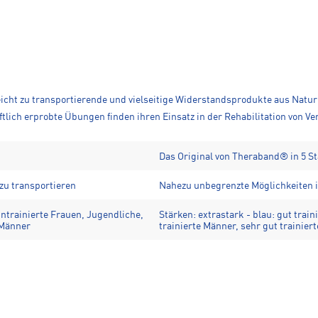
cht zu transportierende und vielseitige Widerstandsprodukte aus Natur
aftlich erprobte Übungen finden ihren Einsatz in der Rehabilitation von V
Das Original von Theraband® in 5 St
 zu transportieren
Nahezu unbegrenzte Möglichkeiten i
 untrainierte Frauen, Jugendliche,
Stärken: extrastark - blau: gut trai
 Männer
trainierte Männer, sehr gut trainier