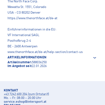
The North Face Corp.
Wewatta St. 1551, Colorado
USA - CO 80202 Denver
https://www.thenorthface.at/de-at
Einführerinformationen in die EU:
VF International SAGL
Posthofbrug 2-4
BE - 2600 Antwerpen
www.thenorthface.at/de-at/help-section/contact-us
ARTIKELINFORMATIONEN
Artikelnummer:
588036250
Im Angebot seit
22.01.2026
KONTAKT
+43 7242 600 204 (zum Ortstarif)
Mo. – Fr. 08:00 – 20:00 Uhr
service.eshop
@
intersport.at