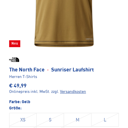
Neu
The North Face
·
Sunriser Laufshirt
Herren T-Shirts
€ 49,99
Onlinepreis inkl. MwSt.
zzgl.
Versandkosten
Farbe:
Gelb
Größe:
XS
S
M
L