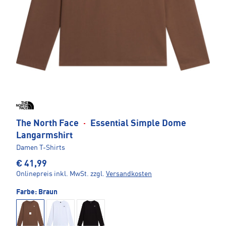
The North Face
·
Essential Simple Dome
Langarmshirt
Damen T-Shirts
€ 41,99
Onlinepreis inkl. MwSt.
zzgl.
Versandkosten
Farbe:
Braun