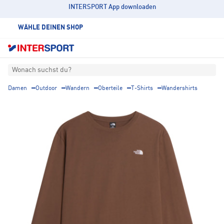
INTERSPORT App downloaden
WÄHLE DEINEN SHOP
Wonach suchst du?
Damen
Outdoor
Wandern
Oberteile
T-Shirts
Wandershirts