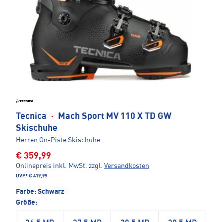
Tecnica
·
Mach Sport MV 110 X TD GW
Skischuhe
Herren On-Piste Skischuhe
€ 359,99
Onlinepreis inkl. MwSt.
zzgl.
Versandkosten
UVP*
€ 419,99
Farbe:
Schwarz
Größe: