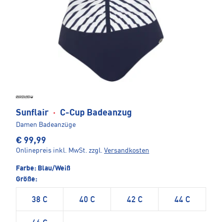
Sunflair
·
C-Cup Badeanzug
Damen Badeanzüge
€ 99,99
Onlinepreis inkl. MwSt.
zzgl.
Versandkosten
Farbe:
Blau/Weiß
Größe:
38 C
40 C
42 C
44 C