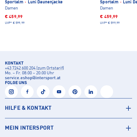
Sportalm
·
Luni Daunenjacke
Sportalm
·
Luni D
Damen
Damen
€ 459,99
€ 459,99
UVP*
€ 599,99
UVP*
€ 599,99
KONTAKT
+43 7242 600 204 (zum Ortstarif)
Mo. – Fr. 08:00 – 20:00 Uhr
service.eshop
@
intersport.at
FOLGE UNS
HILFE & KONTAKT
MEIN INTERSPORT