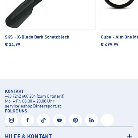
SKS
·
X-Blade Dark Schutzblech
Cube
·
Aim One Mo
€ 24,99
€ 499,99
KONTAKT
+43 7242 600 204 (zum Ortstarif)
Mo. – Fr. 08:00 – 20:00 Uhr
service.eshop
@
intersport.at
FOLGE UNS
HILFE & KONTAKT