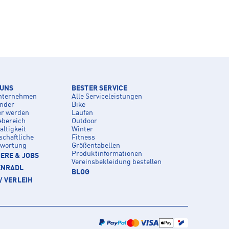
 UNS
BESTER SERVICE
nternehmen
Alle Serviceleistungen
inder
Bike
er werden
Laufen
ebereich
Outdoor
ltigkeit
Winter
schaftliche
Fitness
twortung
Größentabellen
Produktinformationen
ERE & JOBS
Vereinsbekleidung bestellen
ENRADL
BLOG
/ VERLEIH