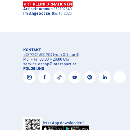
ARTIKELINFORMATIONEN
Artikelnummer:
232102340
Im Angebot seit
06.10.2023
KONTAKT
+43 7242 600 204 (zum Ortstarif)
Mo. – Fr. 08:00 – 20:00 Uhr
service.eshop
@
intersport.at
FOLGE UNS
Jetzt App downloaden!
Laden im
Jetzt bei
App Store
Google Play