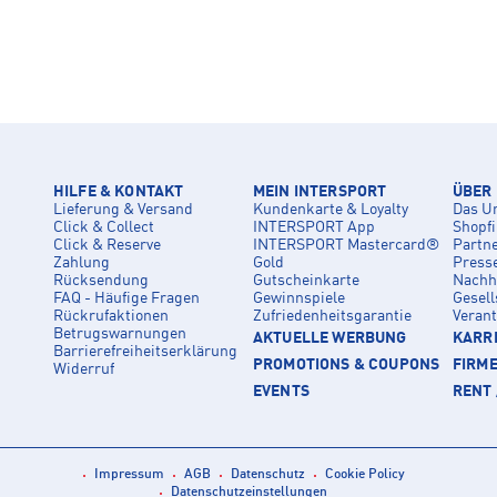
HILFE & KONTAKT
MEIN INTERSPORT
ÜBER
Lieferung & Versand
Kundenkarte & Loyalty
Das U
Click & Collect
INTERSPORT App
Shopf
Click & Reserve
INTERSPORT Mastercard®
Partn
Zahlung
Gold
Press
Rücksendung
Gutscheinkarte
Nachha
FAQ - Häufige Fragen
Gewinnspiele
Gesell
Rückrufaktionen
Zufriedenheitsgarantie
Veran
Betrugswarnungen
AKTUELLE WERBUNG
KARRI
Barrierefreiheitserklärung
PROMOTIONS & COUPONS
FIRM
Widerruf
EVENTS
RENT 
Impressum
AGB
Datenschutz
Cookie Policy
Datenschutzeinstellungen