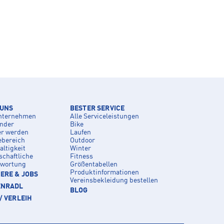
 UNS
BESTER SERVICE
nternehmen
Alle Serviceleistungen
inder
Bike
er werden
Laufen
ebereich
Outdoor
ltigkeit
Winter
schaftliche
Fitness
twortung
Größentabellen
Produktinformationen
ERE & JOBS
Vereinsbekleidung bestellen
ENRADL
BLOG
/ VERLEIH