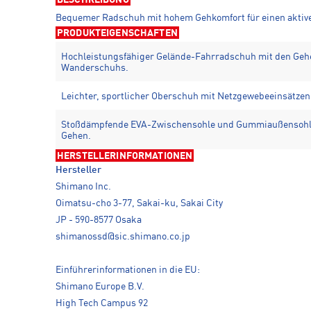
BESCHREIBUNG
Bequemer Radschuh mit hohem Gehkomfort für einen aktive
PRODUKTEIGENSCHAFTEN
Hochleistungsfähiger Gelände-Fahrradschuh mit den Gehe
Wanderschuhs.
Leichter, sportlicher Oberschuh mit Netzgewebeeinsätzen s
Stoßdämpfende EVA-Zwischensohle und Gummiaußensohle
Gehen.
HERSTELLERINFORMATIONEN
Hersteller
Shimano Inc.
Oimatsu-cho 3-77, Sakai-ku, Sakai City
JP - 590-8577 Osaka
shimanossd@sic.shimano.co.jp
Einführerinformationen in die EU:
Shimano Europe B.V.
High Tech Campus 92