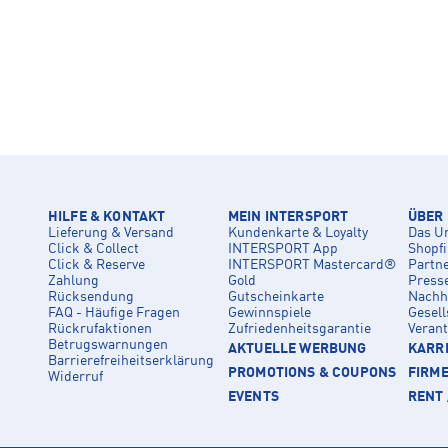
HILFE & KONTAKT
MEIN INTERSPORT
ÜBER
Lieferung & Versand
Kundenkarte & Loyalty
Das U
Click & Collect
INTERSPORT App
Shopf
Click & Reserve
INTERSPORT Mastercard®
Partn
Zahlung
Gold
Press
Rücksendung
Gutscheinkarte
Nachha
FAQ - Häufige Fragen
Gewinnspiele
Gesell
Rückrufaktionen
Zufriedenheitsgarantie
Veran
Betrugswarnungen
AKTUELLE WERBUNG
KARRI
Barrierefreiheitserklärung
PROMOTIONS & COUPONS
FIRM
Widerruf
EVENTS
RENT 