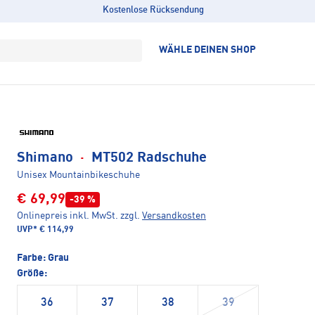
Kostenlose Rücksendung
WÄHLE DEINEN SHOP
Shimano
·
MT502 Radschuhe
Unisex Mountainbikeschuhe
€ 69,99
-39 %
Onlinepreis inkl. MwSt.
zzgl.
Versandkosten
UVP*
€ 114,99
Farbe:
Grau
Größe:
36
37
38
39