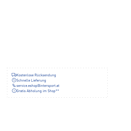
Kostenlose Rücksendung
Schnelle Lieferung
service.eshop
@
intersport.at
Gratis Abholung im Shop**