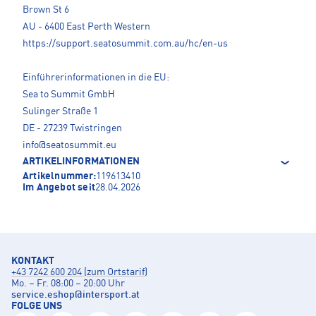
Brown St 6
AU - 6400 East Perth Western
https://support.seatosummit.com.au/hc/en-us
Einführerinformationen in die EU:
Sea to Summit GmbH
Sulinger Straße 1
DE - 27239 Twistringen
info@seatosummit.eu
ARTIKELINFORMATIONEN
Artikelnummer:
119613410
Im Angebot seit
28.04.2026
KONTAKT
+43 7242 600 204 (zum Ortstarif)
Mo. – Fr. 08:00 – 20:00 Uhr
service.eshop
@
intersport.at
FOLGE UNS