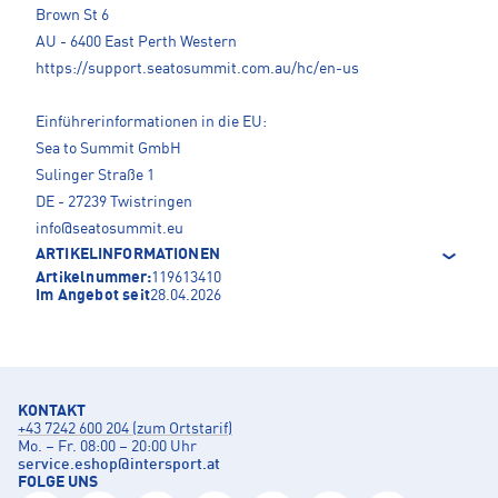
Brown St 6
AU - 6400 East Perth Western
https://support.seatosummit.com.au/hc/en-us
Einführerinformationen in die EU:
Sea to Summit GmbH
Sulinger Straße 1
DE - 27239 Twistringen
info@seatosummit.eu
ARTIKELINFORMATIONEN
Artikelnummer:
119613410
Im Angebot seit
28.04.2026
KONTAKT
+43 7242 600 204 (zum Ortstarif)
Mo. – Fr. 08:00 – 20:00 Uhr
service.eshop
@
intersport.at
FOLGE UNS