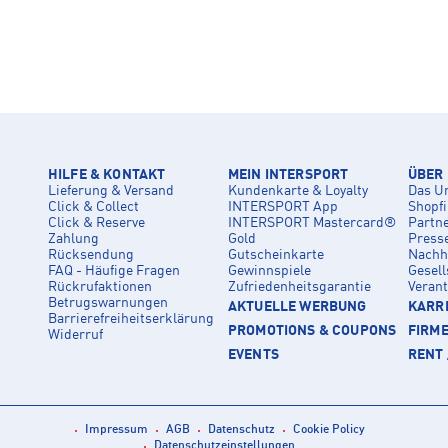
HILFE & KONTAKT
MEIN INTERSPORT
ÜBER
Lieferung & Versand
Kundenkarte & Loyalty
Das U
Click & Collect
INTERSPORT App
Shopf
Click & Reserve
INTERSPORT Mastercard®
Partn
Zahlung
Gold
Press
Rücksendung
Gutscheinkarte
Nachha
FAQ - Häufige Fragen
Gewinnspiele
Gesell
Rückrufaktionen
Zufriedenheitsgarantie
Veran
Betrugswarnungen
AKTUELLE WERBUNG
KARRI
Barrierefreiheitserklärung
PROMOTIONS & COUPONS
FIRM
Widerruf
EVENTS
RENT 
Impressum
AGB
Datenschutz
Cookie Policy
Datenschutzeinstellungen