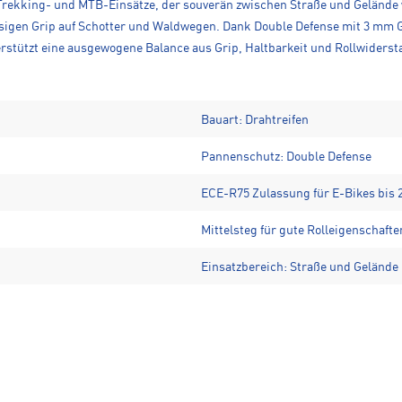
ür Trekking- und MTB-Einsätze, der souverän zwischen Straße und Gelände
ässigen Grip auf Schotter und Waldwegen. Dank Double Defense mit 3 mm
stützt eine ausgewogene Balance aus Grip, Haltbarkeit und Rollwidersta
Bauart: Drahtreifen
Pannenschutz: Double Defense
ECE-R75 Zulassung für E-Bikes bis 
Mittelsteg für gute Rolleigenschafte
Einsatzbereich: Straße und Gelände