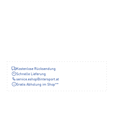
Kostenlose Rücksendung
Schnelle Lieferung
service.eshop
@
intersport.at
Gratis Abholung im Shop**