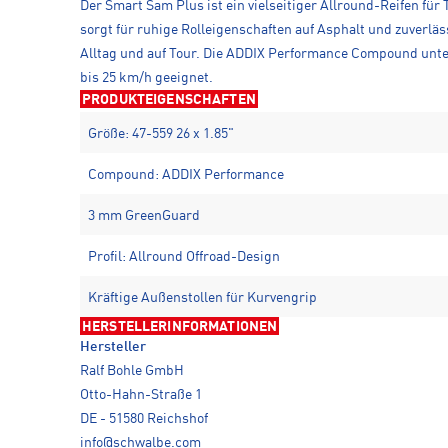
Der Smart Sam Plus ist ein vielseitiger Allround-Reifen f
sorgt für ruhige Rolleigenschaften auf Asphalt und zuverl
Alltag und auf Tour. Die ADDIX Performance Compound unter
bis 25 km/h geeignet.
PRODUKTEIGENSCHAFTEN
Größe: 47-559 26 x 1.85"
Compound: ADDIX Performance
3 mm GreenGuard
Profil: Allround Offroad-Design
Kräftige Außenstollen für Kurvengrip
HERSTELLERINFORMATIONEN
Hersteller
Ralf Bohle GmbH
Otto-Hahn-Straße 1
DE - 51580 Reichshof
info@schwalbe.com