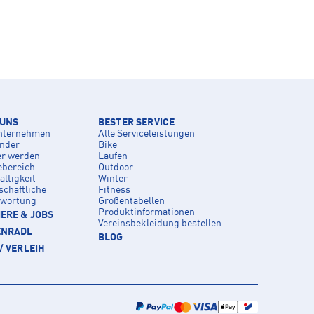
 UNS
BESTER SERVICE
nternehmen
Alle Serviceleistungen
inder
Bike
er werden
Laufen
ebereich
Outdoor
ltigkeit
Winter
schaftliche
Fitness
twortung
Größentabellen
Produktinformationen
ERE & JOBS
Vereinsbekleidung bestellen
ENRADL
BLOG
/ VERLEIH