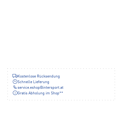
Kostenlose Rücksendung
Schnelle Lieferung
service.eshop
@
intersport.at
Gratis Abholung im Shop**