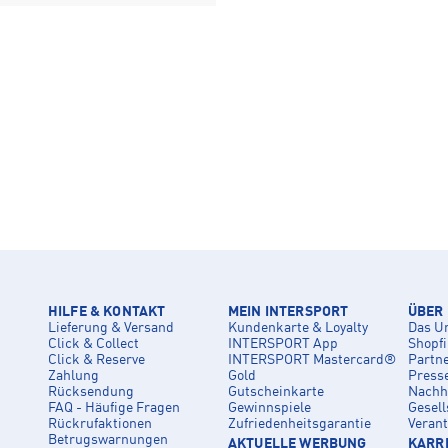
HILFE & KONTAKT
MEIN INTERSPORT
ÜBER
Lieferung & Versand
Kundenkarte & Loyalty
Das U
Click & Collect
INTERSPORT App
Shopf
Click & Reserve
INTERSPORT Mastercard®
Partn
Zahlung
Gold
Press
Rücksendung
Gutscheinkarte
Nachha
FAQ - Häufige Fragen
Gewinnspiele
Gesell
Rückrufaktionen
Zufriedenheitsgarantie
Veran
Betrugswarnungen
AKTUELLE WERBUNG
KARRI