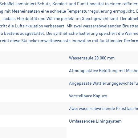
 Schöffel kombiniert Schutz, Komfort und Funktionalität in einem raffin
ung mit Mesheinsätzen eine schnelle Temperaturregulierung ermöglicht.
 sodass Flexibilität und Wärme perfekt im Gleichgewicht sind. Der abn
tt die Luftzirkulation verbessert. Mit zwei wasserabweisenden Brusttasc
 bestens ausgestattet. Die synthetische Isolierung speichert die Wärm
vereint diese Skijacke umweltbewusste Innovation mit funktionaler Perfor
Wassersäule 20.000 mm
Atmungsaktive Belüftung mit Meshe
Angepasste Wattierungsgewichte für
Verstellbare Kapuze
Zwei wasserabweisende Brusttasche
Umfassendes Liningsystem