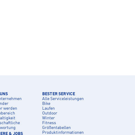
 UNS
BESTER SERVICE
nternehmen
Alle Serviceleistungen
inder
Bike
er werden
Laufen
ebereich
Outdoor
ltigkeit
Winter
schaftliche
Fitness
twortung
Größentabellen
Produktinformationen
ERE & JOBS