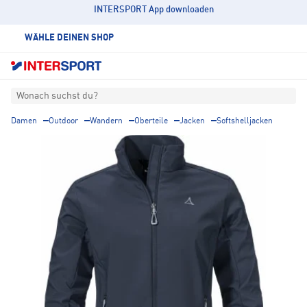
INTERSPORT App downloaden
WÄHLE DEINEN SHOP
Wonach suchst du?
Damen
Outdoor
Wandern
Oberteile
Jacken
Softshelljacken