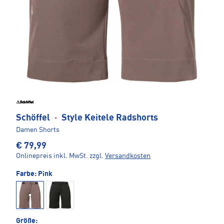
Schöffel
·
Style Keitele Radshorts
Damen Shorts
€ 79,99
Onlinepreis inkl. MwSt.
zzgl.
Versandkosten
Farbe:
Pink
Größe: