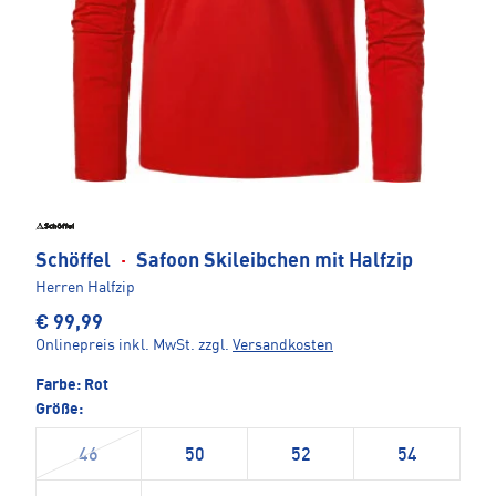
Schöffel
·
Safoon Skileibchen mit Halfzip
Herren Halfzip
€ 99,99
Onlinepreis inkl. MwSt.
zzgl.
Versandkosten
Farbe:
Rot
Größe:
46
50
52
54