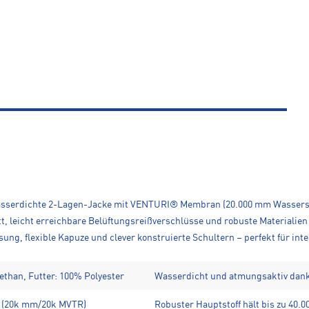
 wasserdichte 2-Lagen-Jacke mit VENTURI® Membran (20.000 mm Wassersä
tt, leicht erreichbare Belüftungsreißverschlüsse und robuste Materialien
ng, flexible Kapuze und clever konstruierte Schultern – perfekt für inte
ethan, Futter: 100% Polyester
Wasserdicht und atmungsaktiv da
e (20k mm/20k MVTR)
Robuster Hauptstoff hält bis zu 40.