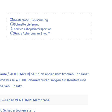
Kostenlose Rücksendung
Schnelle Lieferung
service.eshop
@
intersport.at
Gratis Abholung im Shop**
ule / 20.000 MVTR) hält dich angenehm trocken und lässt
 mit bis zu 40.000 Scheuertouren sorgen für Komfort und
nsiven Einsatz.
nk 2-Lagen VENTURI® Membrane
000 Scheuertouren stand