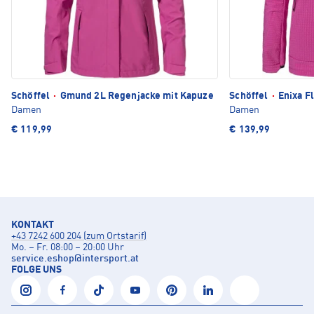
Schöffel
·
Gmund 2L Regenjacke mit Kapuze
Schöffel
·
Enixa F
Damen
Damen
€ 119,99
€ 139,99
KONTAKT
+43 7242 600 204 (zum Ortstarif)
Mo. – Fr. 08:00 – 20:00 Uhr
service.eshop
@
intersport.at
FOLGE UNS